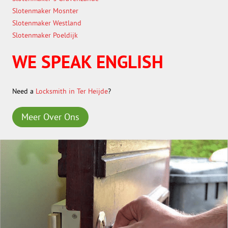
Slotenmaker Mosnter
Slotenmaker Westland
Slotenmaker Poeldijk
WE SPEAK ENGLISH
Need a
Locksmith in Ter Heijde
?
Meer Over Ons