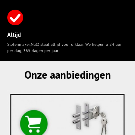
Altijd
Slotenmaker.Nu© staat altijd voor u klaar. We helpen u 24 uur
per dag, 365 dagen per jaar.
Onze aanbiedingen