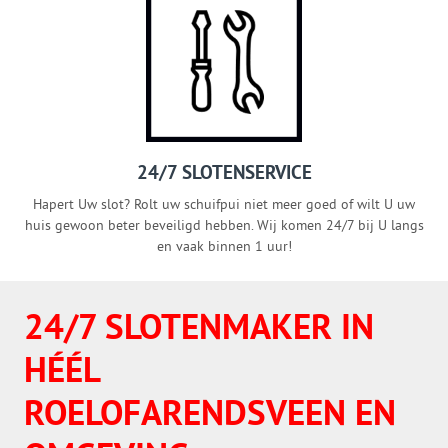
24/7 SLOTENSERVICE
Hapert Uw slot? Rolt uw schuifpui niet meer goed of wilt U uw
huis gewoon beter beveiligd hebben. Wij komen 24/7 bij U langs
en vaak binnen 1 uur!
24/7 SLOTENMAKER IN
HÉÉL
ROELOFARENDSVEEN EN