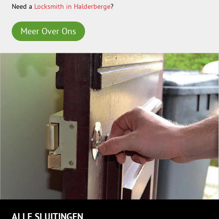
Need a
Locksmith in Halderberge
?
Meer Over Ons
ALLE SLUITINGEN