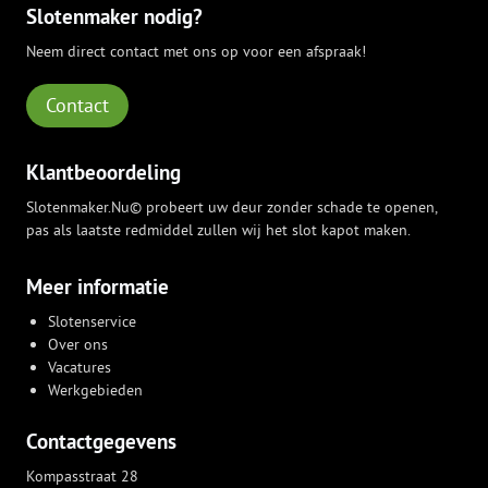
Slotenmaker nodig?
Neem direct contact met ons op voor een afspraak!
Contact
Klantbeoordeling
Slotenmaker.Nu© probeert uw deur zonder schade te openen,
pas als laatste redmiddel zullen wij het slot kapot maken.
Meer informatie
Slotenservice
Over ons
Vacatures
Werkgebieden
Contactgegevens
Kompasstraat 28