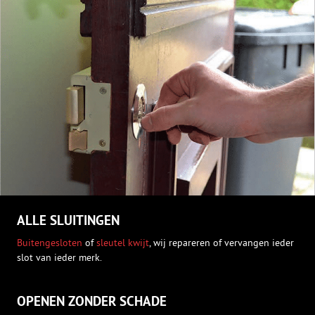
ALLE SLUITINGEN
Buitengesloten
of
sleutel kwijt
, wij repareren of vervangen ieder
slot van ieder merk.
OPENEN ZONDER SCHADE