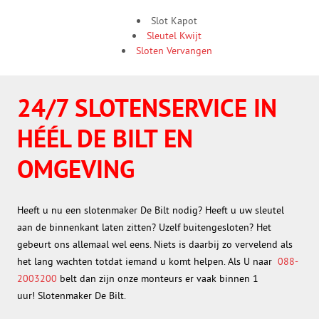
Slot Kapot
Sleutel Kwijt
Sloten Vervangen
24/7 SLOTENSERVICE IN
HÉÉL DE BILT EN
OMGEVING
Heeft u nu een slotenmaker De Bilt nodig? Heeft u uw sleutel
aan de binnenkant laten zitten? Uzelf buitengesloten? Het
gebeurt ons allemaal wel eens. Niets is daarbij zo vervelend als
het lang wachten totdat iemand u komt helpen. Als U naar
088-
2003200
belt dan zijn onze monteurs er vaak binnen 1
uur! Slotenmaker De Bilt.