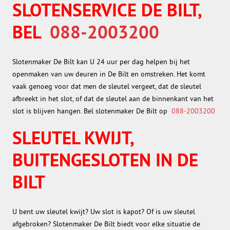
SLOTENSERVICE DE BILT,
BEL
088-2003200
Slotenmaker De Bilt kan U 24 uur per dag helpen bij het
openmaken van uw deuren in De Bilt en omstreken. Het komt
vaak genoeg voor dat men de sleutel vergeet, dat de sleutel
afbreekt in het slot, of dat de sleutel aan de binnenkant van het
slot is blijven hangen. Bel slotenmaker De Bilt op
088-2003200
SLEUTEL KWIJT,
BUITENGESLOTEN IN DE
BILT
U bent uw sleutel kwijt? Uw slot is kapot? Of is uw sleutel
afgebroken? Slotenmaker De Bilt biedt voor elke situatie de