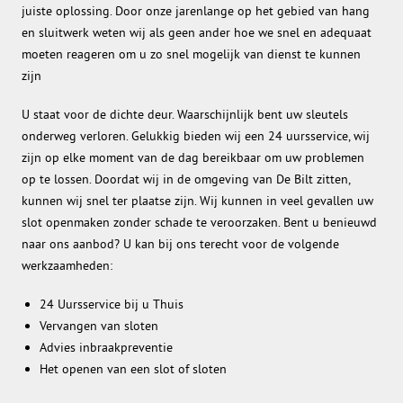
juiste oplossing. Door onze jarenlange op het gebied van hang
en sluitwerk weten wij als geen ander hoe we snel en adequaat
moeten reageren om u zo snel mogelijk van dienst te kunnen
zijn
U staat voor de dichte deur. Waarschijnlijk bent uw sleutels
onderweg verloren. Gelukkig bieden wij een 24 uursservice, wij
zijn op elke moment van de dag bereikbaar om uw problemen
op te lossen. Doordat wij in de omgeving van De Bilt zitten,
kunnen wij snel ter plaatse zijn. Wij kunnen in veel gevallen uw
slot openmaken zonder schade te veroorzaken. Bent u benieuwd
naar ons aanbod? U kan bij ons terecht voor de volgende
werkzaamheden:
24 Uursservice bij u Thuis
Vervangen van sloten
Advies inbraakpreventie
Het openen van een slot of sloten