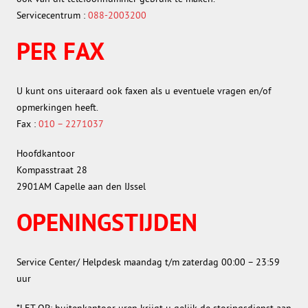
Servicecentrum :
088-2003200
PER FAX
U kunt ons uiteraard ook faxen als u eventuele vragen en/of
opmerkingen heeft.
Fax :
010 – 2271037
Hoofdkantoor
Kompasstraat 28
2901AM Capelle aan den IJssel
OPENINGSTIJDEN
Service Center/ Helpdesk maandag t/m zaterdag 00:00 – 23:59
uur
*LET OP: buitenkantoor uren krijgt u gelijk de storingsdienst aan