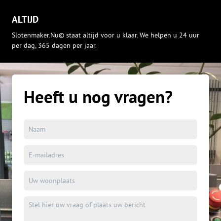
ALTIJD
Slotenmaker.Nu© staat altijd voor u klaar. We helpen u 24 uur
per dag, 365 dagen per jaar.
Heeft u nog vragen?