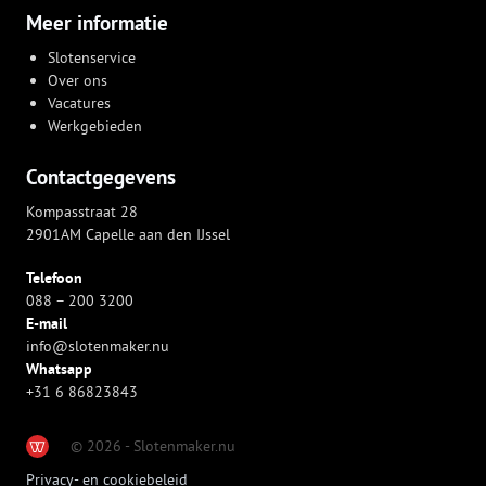
Meer informatie
Slotenservice
Over ons
Vacatures
Werkgebieden
Contactgegevens
Kompasstraat 28
2901AM Capelle aan den IJssel
Telefoon
088 – 200 3200
E-mail
info@slotenmaker.nu
Whatsapp
+31 6 86823843
© 2026 - Slotenmaker.nu
Privacy- en cookiebeleid