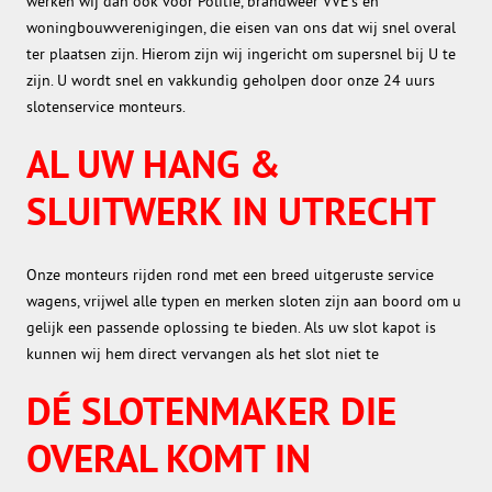
werken wij dan ook voor Politie, brandweer VVE’s en
woningbouwverenigingen, die eisen van ons dat wij snel overal
ter plaatsen zijn. Hierom zijn wij ingericht om supersnel bij U te
zijn. U wordt snel en vakkundig geholpen door onze 24 uurs
slotenservice monteurs.
AL UW HANG &
SLUITWERK IN UTRECHT
Onze monteurs rijden rond met een breed uitgeruste service
wagens, vrijwel alle typen en merken sloten zijn aan boord om u
gelijk een passende oplossing te bieden. Als uw slot kapot is
kunnen wij hem direct vervangen als het slot niet te
DÉ SLOTENMAKER DIE
OVERAL KOMT IN