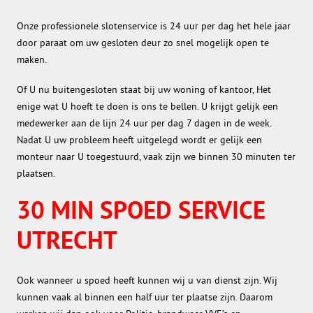
Onze professionele slotenservice is 24 uur per dag het hele jaar
door paraat om uw gesloten deur zo snel mogelijk open te
maken.
Of U nu buitengesloten staat bij uw woning of kantoor, Het
enige wat U hoeft te doen is ons te bellen. U krijgt gelijk een
medewerker aan de lijn 24 uur per dag 7 dagen in de week.
Nadat U uw probleem heeft uitgelegd wordt er gelijk een
monteur naar U toegestuurd, vaak zijn we binnen 30 minuten ter
plaatsen.
30 MIN SPOED SERVICE
UTRECHT
Ook wanneer u spoed heeft kunnen wij u van dienst zijn. Wij
kunnen vaak al binnen een half uur ter plaatse zijn. Daarom