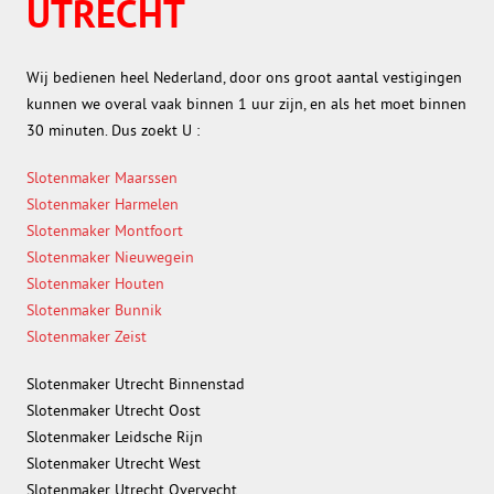
UTRECHT
Wij bedienen heel Nederland, door ons groot aantal vestigingen
kunnen we overal vaak binnen 1 uur zijn, en als het moet binnen
30 minuten. Dus zoekt U :
Slotenmaker Maarssen
Slotenmaker Harmelen
Slotenmaker Montfoort
Slotenmaker Nieuwegein
Slotenmaker Houten
Slotenmaker Bunnik
Slotenmaker Zeist
Slotenmaker Utrecht Binnenstad
Slotenmaker Utrecht Oost
Slotenmaker Leidsche Rijn
Slotenmaker Utrecht West
Slotenmaker Utrecht Overvecht