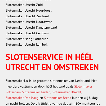
Slotenmaker Utrecht Zuid
Slotenmaker Utrecht Noordoost
Slotenmaker Utrecht Zuidwest
Slotenmaker Utrecht Noordwest
Slotenmaker Utrecht Kanaleneiland
Slotenmaker Utrecht Centrum
Slotenmaker Hoog Catharijne
Slotenmaker Utrecht Lombok
SLOTENSERVICE IN HÉÉL
UTRECHT EN OMSTREKEN
Slotenmaker.Nu is de grootste slotenmaker van Nederland. Met
meerdere vestigingen door héél het land zoals
Slotenmaker
Rotterdam
,
Slotenmaker Leiden
,
Slotenmaker Utrecht
,
Slotenmaker Den Haag
en
Slotenmaker Breda
kunnen wij U dag
en nacht helpen. Op elk tijdstip van de dag zijn 20+ monteurs op