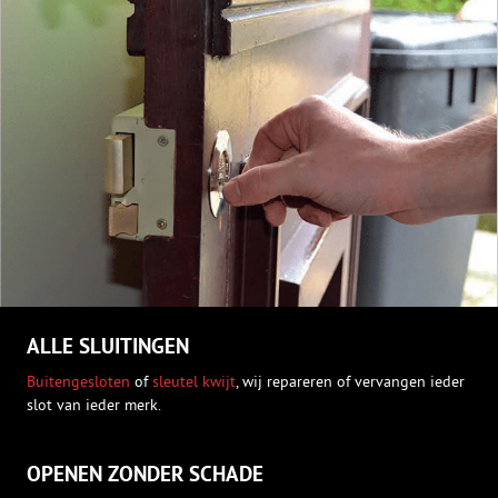
ALLE SLUITINGEN
Buitengesloten
of
sleutel kwijt
, wij repareren of vervangen ieder
slot van ieder merk.
OPENEN ZONDER SCHADE